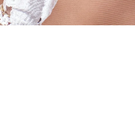
Vista rápida
ros
a
Política de tratamiento de 
os clientes
Política de envíos- Garantía
 tu cita
cambios.