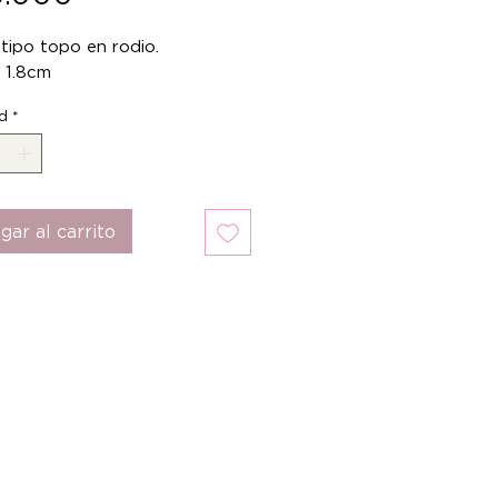
tipo topo en rodio.
 1.8cm
d
*
gar al carrito