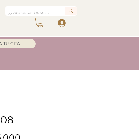
.
 TU CITA
-08
Precio
5.000