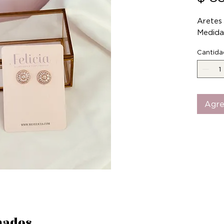
Aretes 
Medida
Cantida
Agre
nados