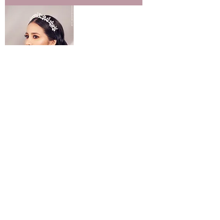
Corona OPALO
Precio
$ 170.000
Agregar al
carrito
También te pueden gustar